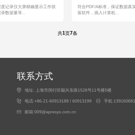
湿度记录仪大屏精确显示工作状
符合PDF/A标准，保证数据真
录数据量等...
装软件，插入计算机...
1
7
共
页
条
联系方式
地址: 上海市闵行区颛兴东路1528号11号楼5楼
电话:+86-21-60913188 / 60913199
手机:1391606819
邮箱:009@apresys.com.cn