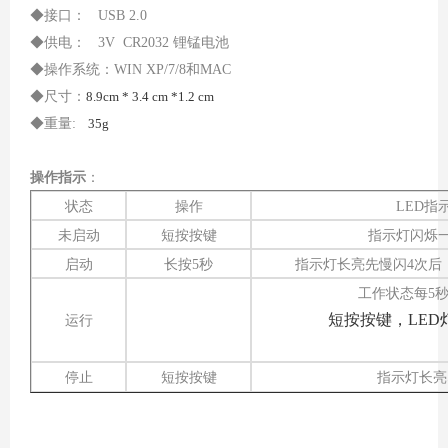
◆接口： USB 2.0
◆供电：
3V CR2032 锂锰电池
◆操作系统：WIN XP/7/8和MAC
◆尺寸：
8.9cm * 3.4 cm *1.2 cm
◆重量:
35g
操作指示
：
状态
操作
LED指
未
启动
短按按键
指示灯
闪烁
启动
长按
5秒
指示灯长亮先慢闪4次后
工作状态每
5
短按按键，
LE
运行
停止
短
按
按键
指示灯长亮